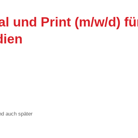
al und Print (m/w/d) fü
dien
nd auch später