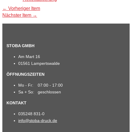
Beitragsnavigation
←
Vorheriger Item
Nächster Item
→
STOBA GMBH
Am Mart 16
01561 Lampertswalde
ÖFFNUNGSZEITEN
Mo - Fr:
07:00 - 17:00
Sa + So:
geschlossen
KONTAKT
035248 831-0
info@stoba-druck.de