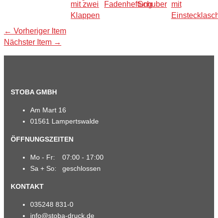
Beitragsnavigation
←
Vorheriger Item
Nächster Item
→
STOBA GMBH
Am Mart 16
01561 Lampertswalde
ÖFFNUNGSZEITEN
Mo - Fr:
07:00 - 17:00
Sa + So:
geschlossen
KONTAKT
035248 831-0
info@stoba-druck.de