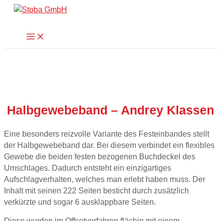
Zum
Suchen
Inhalt
springen
Main
Menu
Halbgewebeband – Andrey Klassen
Eine besonders reizvolle Variante des Festeinbandes stellt
der Halbgewebeband dar. Bei diesem verbindet ein flexibles
Gewebe die beiden festen bezogenen Buchdeckel des
Umschlages. Dadurch entsteht ein einzigartiges
Aufschlagverhalten, welches man erlebt haben muss. Der
Inhalt mit seinen 222 Seiten besticht durch zusätzlich
verkürzte und sogar 6 ausklappbare Seiten.
Diese wurden im Offsetverfahren flächig mit einem