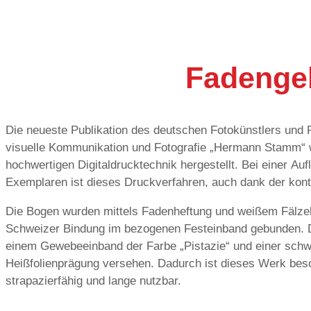
Fadenge
Die neueste Publikation des deutschen Fotokünstlers und 
Trockentonertechnologie, das präferierte Verfahren. Zudem bes
visuelle Kommunikation und Fotografie „Hermann Stamm“ 
aus verschiedenen Materialien und konnte so in einem D
hochwertigen Digitaldrucktechnik hergestellt. Bei einer Au
Exemplaren ist dieses Druckverfahren, auch dank der kont
Die Bogen wurden mittels Fadenheftung und weißem Fälzel
Schweizer Bindung im bezogenen Festeinband gebunden. D
einem Gewebeeinband der Farbe „Pistazie“ und einer sch
Heißfolienprägung versehen. Dadurch ist dieses Werk bes
strapazierfähig und lange nutzbar.