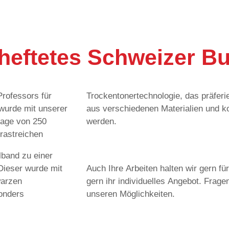
heftetes Schweizer B
Professors für
teht der Inhalt
wurde mit unserer
urchgang gedruckt
flage von 250
werden.
rastreichen
band zu einer
ieser wurde mit
Auch Ihre Arbeiten halten wir gern für
warzen
gern ihr individuelles Angebot. Frag
onders
unseren Möglichkeiten.