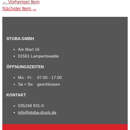
Beitragsnavigation
←
Vorheriger Item
Nächster Item
→
STOBA GMBH
Am Mart 16
01561 Lampertswalde
ÖFFNUNGSZEITEN
Mo - Fr:
07:00 - 17:00
Sa + So:
geschlossen
KONTAKT
035248 831-0
info@stoba-druck.de